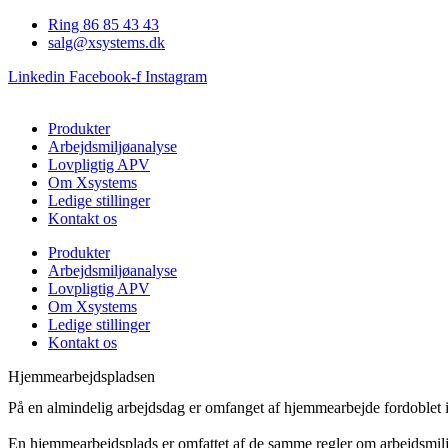
Videre
Ring 86 85 43 43
til
salg@xsystems.dk
indhold
Linkedin
Facebook-f
Instagram
Produkter
Arbejdsmiljøanalyse
Lovpligtig APV
Om Xsystems
Ledige stillinger
Kontakt os
Produkter
Arbejdsmiljøanalyse
Lovpligtig APV
Om Xsystems
Ledige stillinger
Kontakt os
Hjemmearbejdspladsen
På en almindelig arbejdsdag er omfanget af hjemmearbejde fordoblet i 
En hjemmearbejdsplads er omfattet af de samme regler om arbejdsmiljø 