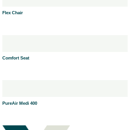
Flex Chair
Læs mere
Produktblad
Comfort Seat
Læs mere
Produktblad
PureAir Medi 400
Læs mere
Produktblad