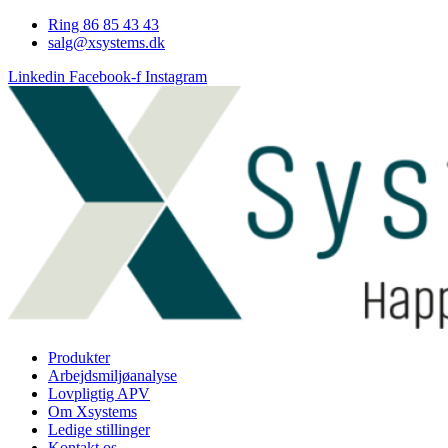
Videre
Ring 86 85 43 43
til
salg@xsystems.dk
indhold
Linkedin
Facebook-f
Instagram
Produkter
Arbejdsmiljøanalyse
Lovpligtig APV
Om Xsystems
Ledige stillinger
Kontakt os