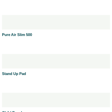
Læs mere
Produktblad
Pure Air Slim 500
Læs mere
Produktblad
Stand Up Pad
Læs mere
Produktblad