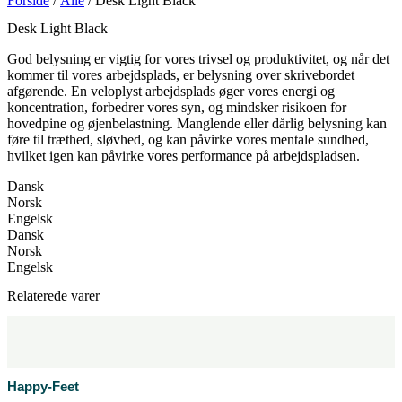
Forside
/
Alle
/ Desk Light Black
Desk Light Black
God belysning er vigtig for vores trivsel og produktivitet, og når det
kommer til vores arbejdsplads, er belysning over skrivebordet
afgørende. En veloplyst arbejdsplads øger vores energi og
koncentration, forbedrer vores syn, og mindsker risikoen for
hovedpine og øjenbelastning. Manglende eller dårlig belysning kan
føre til træthed, sløvhed, og kan påvirke vores mentale sundhed,
hvilket igen kan påvirke vores performance på arbejdspladsen.
Dansk
Norsk
Engelsk
Dansk
Norsk
Engelsk
Relaterede varer
Happy-Feet