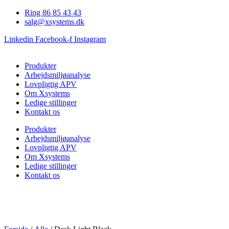
Videre
Ring 86 85 43 43
til
salg@xsystems.dk
indhold
Linkedin
Facebook-f
Instagram
Produkter
Arbejdsmiljøanalyse
Lovpligtig APV
Om Xsystems
Ledige stillinger
Kontakt os
Produkter
Arbejdsmiljøanalyse
Lovpligtig APV
Om Xsystems
Ledige stillinger
Kontakt os