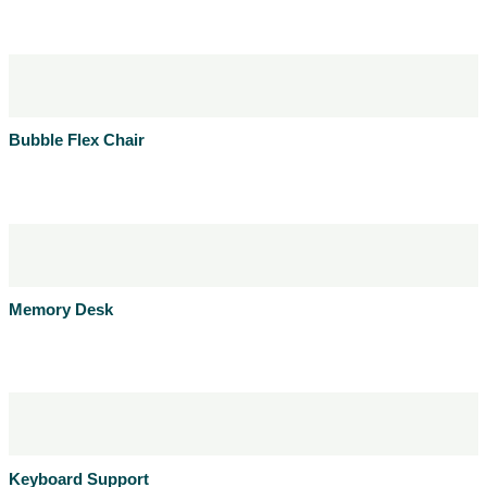
Læs mere
Produktblad
Bubble Flex Chair
Læs mere
Produktblad
Memory Desk
Læs mere
Produktblad
Keyboard Support