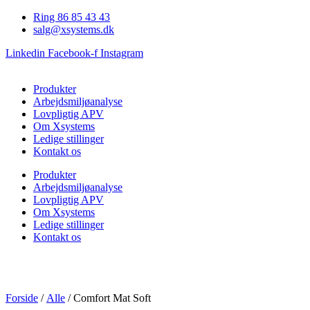
Videre
Ring 86 85 43 43
til
salg@xsystems.dk
indhold
Linkedin
Facebook-f
Instagram
Produkter
Arbejdsmiljøanalyse
Lovpligtig APV
Om Xsystems
Ledige stillinger
Kontakt os
Produkter
Arbejdsmiljøanalyse
Lovpligtig APV
Om Xsystems
Ledige stillinger
Kontakt os
Forside
/
Alle
/ Comfort Mat Soft