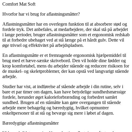
Comfort Mat Soft
Hvorfor har vi brug for aflastningsmåtter?
Aflastningsmåtter har en overlegen funktion til at absorbere stød og
fordele tryk. Det anbefales, at medarbejdere, der skal stå på arbejdet
i lange perioder, bruger aflastningsmåtter som et ergonomisk redskab
til at forbedre ubehaget ved at stå længe på et hårdt gulv. Dette vil
øge trivsel og effektivitet på arbejdspladsen.
En aflastningsmåtte er et fremragende ergonomisk hjælpemiddel til
brug med et hæve-sænke skrivebord. Den vil holde dine fødder og
krop komfortabel, mens du arbejder stående og reducere risikoen for
de muskel- og skeletproblemer, der kan opstå ved langvarigt stående
arbejde.
Studier har vist, at indførelse af stående arbejde i din rutine, selv i
bare et par timer om dagen, kan have betydelige sundhedsmæssige
fordele, herunder øget kalorieforbrænding og forbedret samlet
sundhed. Brugen af en ståmåtte kan gøre overgangen til stående
arbejde mere behagelig og bæredygtig, hvilket opmuntrer
enkeltpersoner til at stå og bevæge sig mere i løbet af dagen.
Bæredygtige aflastningsmåtter