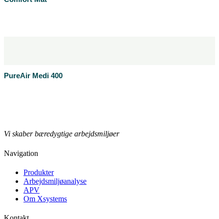
Læs mere
Produktblad
PureAir Medi 400
Læs mere
Produktblad
Vi skaber bæredygtige arbejdsmiljøer
Navigation
Produkter
Arbejdsmiljøanalyse
APV
Om Xsystems
Kontakt