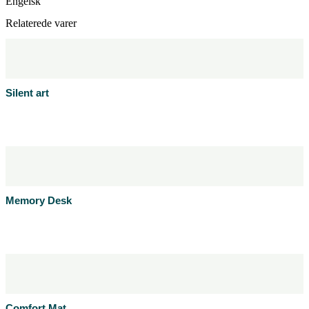
Engelsk
Relaterede varer
Silent art
Læs mere
Produktblad
Memory Desk
Læs mere
Produktblad
Comfort Mat