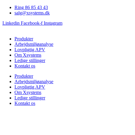
Videre
Ring 86 85 43 43
til
salg@xsystems.dk
indhold
Linkedin
Facebook-f
Instagram
Produkter
Arbejdsmiljøanalyse
Lovpligtig APV
Om Xsystems
Ledige stillinger
Kontakt os
Produkter
Arbejdsmiljøanalyse
Lovpligtig APV
Om Xsystems
Ledige stillinger
Kontakt os