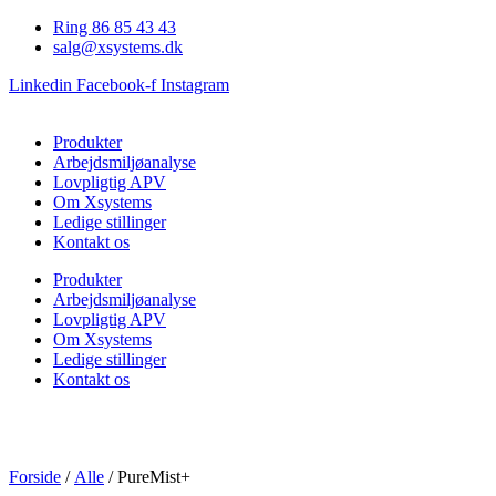
Videre
Ring 86 85 43 43
til
salg@xsystems.dk
indhold
Linkedin
Facebook-f
Instagram
Produkter
Arbejdsmiljøanalyse
Lovpligtig APV
Om Xsystems
Ledige stillinger
Kontakt os
Produkter
Arbejdsmiljøanalyse
Lovpligtig APV
Om Xsystems
Ledige stillinger
Kontakt os
Forside
/
Alle
/ PureMist+