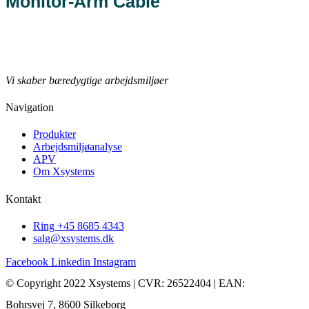
Monitor-Arm Cable
Læs mere
Produktblad
Vi skaber bæredygtige arbejdsmiljøer
Navigation
Produkter
Arbejdsmiljøanalyse
APV
Om Xsystems
Kontakt
Ring +45 8685 4343
salg@xsystems.dk
Facebook
Linkedin
Instagram
© Copyright 2022 Xsystems | CVR: 26522404 | EAN:
Bohrsvej 7, 8600 Silkeborg