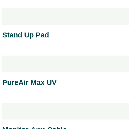
Læs mere
Produktblad
Stand Up Pad
Læs mere
Produktblad
PureAir Max UV
Læs mere
Produktblad