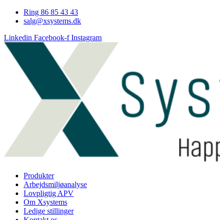
Videre
Ring 86 85 43 43
til
salg@xsystems.dk
indhold
Linkedin
Facebook-f
Instagram
Produkter
Arbejdsmiljøanalyse
Lovpligtig APV
Om Xsystems
Ledige stillinger
Kontakt os